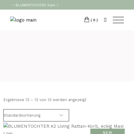
Skip
T:
+417 17 4178 88
⋆ BLUMENTOCHTER Sale ⋆
to
the
content
(0)
Ergebnisse 13 – 13 von 13 werden angezeigt
NEW