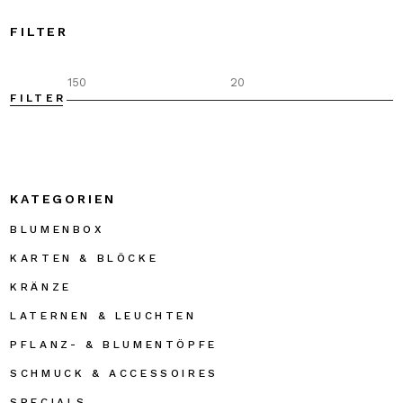
FILTER
FILTER
M
M
P
P
KATEGORIEN
BLUMENBOX
KARTEN & BLÖCKE
KRÄNZE
LATERNEN & LEUCHTEN
PFLANZ- & BLUMENTÖPFE
SCHMUCK & ACCESSOIRES
SPECIALS