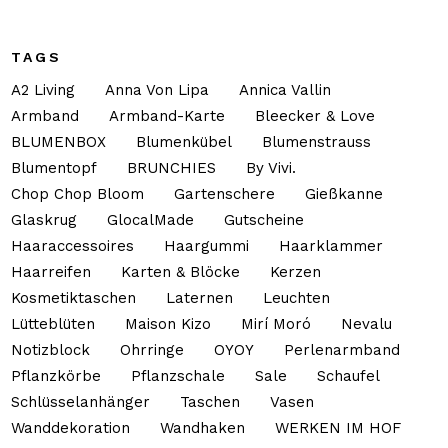
TAGS
A2 Living
Anna Von Lipa
Annica Vallin
Armband
Armband-Karte
Bleecker & Love
BLUMENBOX
Blumenkübel
Blumenstrauss
Blumentopf
BRUNCHIES
By Vivi.
Chop Chop Bloom
Gartenschere
Gießkanne
Glaskrug
GlocalMade
Gutscheine
Haaraccessoires
Haargummi
Haarklammer
Haarreifen
Karten & Blöcke
Kerzen
Kosmetiktaschen
Laternen
Leuchten
Lütteblüten
Maison Kizo
Mirí Moró
Nevalu
Notizblock
Ohrringe
OYOY
Perlenarmband
Pflanzkörbe
Pflanzschale
Sale
Schaufel
Schlüsselanhänger
Taschen
Vasen
Wanddekoration
Wandhaken
WERKEN IM HOF