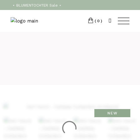
T:
+417 17 4178 88
⋆ BLUMENTOCHTER Sale ⋆
(0)
NEW