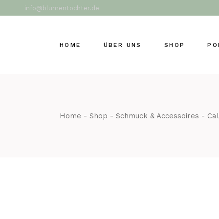
Skip
info@blumentochter.de
to
the
content
HOME
ÜBER UNS
SHOP
PO
Home
Shop
Schmuck & Accessoires
Cal