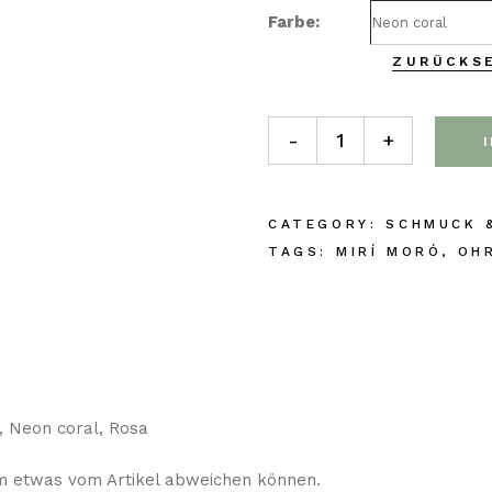
Farbe
ZURÜCKS
Callista Collection Ohrringe
-
+
CATEGORY:
SCHMUCK 
TAGS:
MIRÍ MORÓ
,
OH
e, Neon coral, Rosa
rm etwas vom Artikel abweichen können.