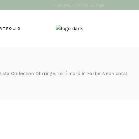
⋆ BLUMENTOCHTER Sale ⋆
RTFOLIO
lista Collection Ohrringe, mirí moró in Farbe Neon coral