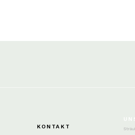
UN
KONTAKT
Sträu