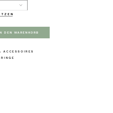
ETZEN
, mirí moró quantity
IN DEN WARENKORB
& ACCESSOIRES
RRINGE