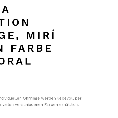
TA
TION
GE, MIRÍ
N FARBE
ORAL
dividuellen Ohrringe werden liebevoll per
n vielen verschiedenen Farben erhältlich.