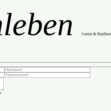
nleben
Garten & Bepflan
*