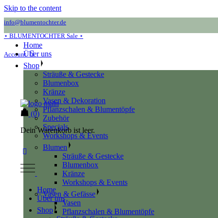
Skip to the content
info@blumentochter.de
⋆ BLUMENTOCHTER Sale ⋆
Home
Über uns
Account
Shop
Sträuße & Gestecke
Blumenbox
Kränze
Vasen & Dekoration
Pflanzschalen & Blumentöpfe
(0)
Zubehör
Specials
Dein Warenkorb ist leer.
Workshops & Events
Blumen
Sträuße & Gestecke
Blumenbox
Kränze
Workshops & Events
Home
Vasen & Gefässe
Über uns
Vasen
Shop
Pflanzschalen & Blumentöpfe