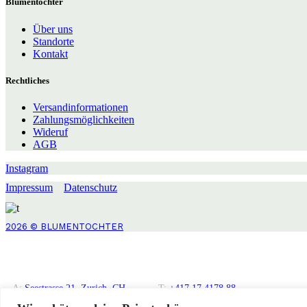
Blumentochter
Über uns
Standorte
Kontakt
Rechtliches
Versandinformationen
Zahlungsmöglichkeiten
Wideruf
AGB
Instagram
Impressum
Datenschutz
2026 © BLUMENTOCHTER
A:
Seestrasse 21, Zurich, CH
T:
+417 17 4178 88