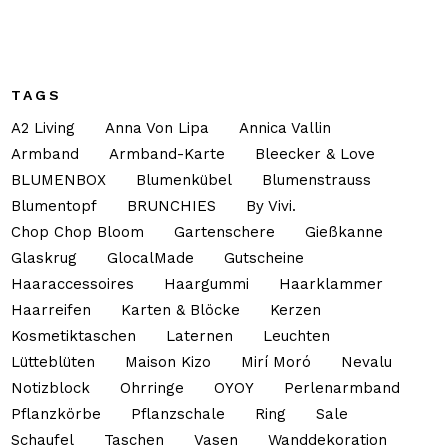
TAGS
A2 Living
Anna Von Lipa
Annica Vallin
Armband
Armband-Karte
Bleecker & Love
BLUMENBOX
Blumenkübel
Blumenstrauss
Blumentopf
BRUNCHIES
By Vivi.
Chop Chop Bloom
Gartenschere
Gießkanne
Glaskrug
GlocalMade
Gutscheine
Haaraccessoires
Haargummi
Haarklammer
Haarreifen
Karten & Blöcke
Kerzen
Kosmetiktaschen
Laternen
Leuchten
Lütteblüten
Maison Kizo
Mirí Moró
Nevalu
Notizblock
Ohrringe
OYOY
Perlenarmband
Pflanzkörbe
Pflanzschale
Ring
Sale
Schaufel
Taschen
Vasen
Wanddekoration