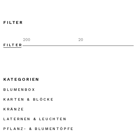
FILTER
FILTER
M
M
P
P
KATEGORIEN
BLUMENBOX
KARTEN & BLÖCKE
KRÄNZE
LATERNEN & LEUCHTEN
PFLANZ- & BLUMENTÖPFE