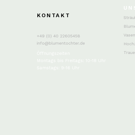
UN
KONTAKT
Sträu
Blum
Vasen
+49 (0) 40 22605458
info@blumentochter.de
Hochz
Traue
Öffnungszeiten
Montags bis Freitags: 10-18 Uhr
Samstags: 9-16 Uhr