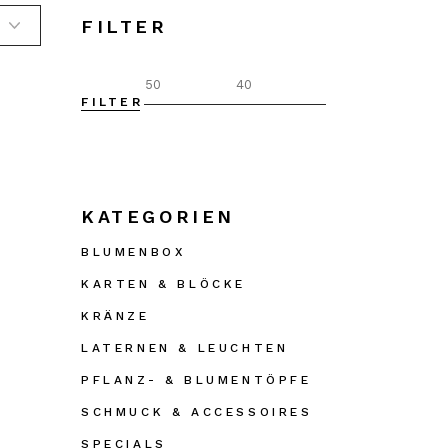
FILTER
FILTER
Min.
Max.
Preis
Preis
KATEGORIEN
BLUMENBOX
KARTEN & BLÖCKE
KRÄNZE
LATERNEN & LEUCHTEN
PFLANZ- & BLUMENTÖPFE
SCHMUCK & ACCESSOIRES
SPECIALS