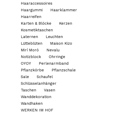
Haaraccessoires
Haargummi
Haarklammer
Haarreifen
Karten & Blöcke
Kerzen
Kosmetiktaschen
Laternen
Leuchten
Lütteblüten
Maison Kizo
Mirí Moró
Nevalu
Notizblock
Ohrringe
OYOY
Perlenarmband
Pflanzkörbe
Pflanzschale
Sale
Schaufel
Schlüsselanhänger
Taschen
Vasen
Wanddekoration
Wandhaken
WERKEN IM HOF