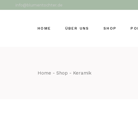
Skip
info@blumentochter.de
to
the
content
HOME
ÜBER UNS
SHOP
PO
Home
Shop
Keramik