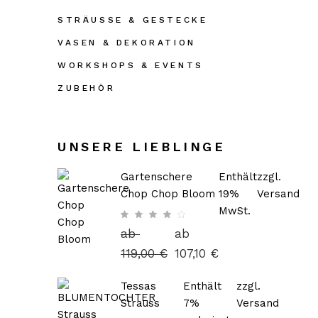
STRÄUSSE & GESTECKE
VASEN & DEKORATION
WORKSHOPS & EVENTS
ZUBEHÖR
UNSERE LIEBLINGE
Gartenschere
Enthält
zzgl.
Chop Chop Bloom
19%
Versand
MwSt.
ab
ab
119,00
€
107,10
€
Tessas
Enthält
zzgl.
Strauss
7%
Versand