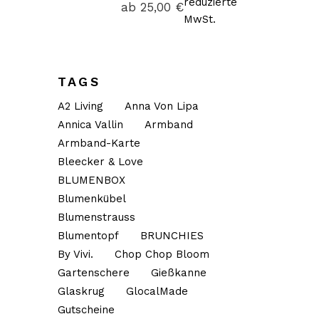
reduzierte
ab
25,00
€
MwSt.
TAGS
A2 Living
Anna Von Lipa
Annica Vallin
Armband
Armband-Karte
Bleecker & Love
BLUMENBOX
Blumenkübel
Blumenstrauss
Blumentopf
BRUNCHIES
By Vivi.
Chop Chop Bloom
Gartenschere
Gießkanne
Glaskrug
GlocalMade
Gutscheine