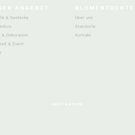
SER ANGEBOT
BLUMENTOCHTE
ße & Gestecke
Über uns
enbox
Standorte
 & Dekoration
Kontakt
eit & Event
r
INSTAGRAM