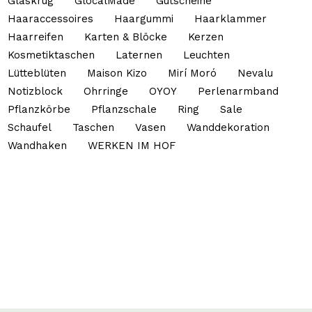
Glaskrug
GlocalMade
Gutscheine
Haaraccessoires
Haargummi
Haarklammer
Haarreifen
Karten & Blöcke
Kerzen
Kosmetiktaschen
Laternen
Leuchten
Lütteblüten
Maison Kizo
Mirí Moró
Nevalu
Notizblock
Ohrringe
OYOY
Perlenarmband
Pflanzkörbe
Pflanzschale
Ring
Sale
Schaufel
Taschen
Vasen
Wanddekoration
Wandhaken
WERKEN IM HOF