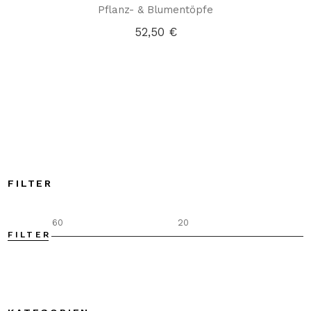
Pflanz- & Blumentöpfe
52,50
€
FILTER
FILTER
M
M
P
P