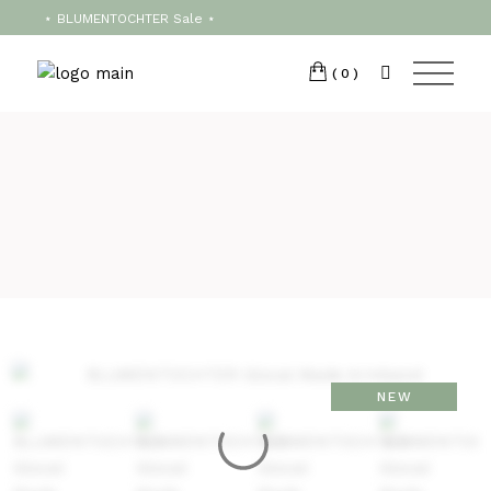
T:
+417 17 4178 88
⋆ BLUMENTOCHTER Sale ⋆
(0)
NEW