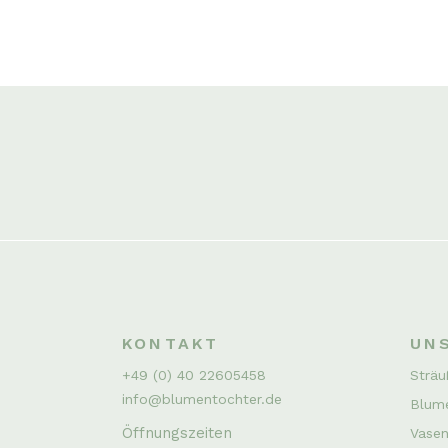
KONTAKT
UN
+49 (0) 40 22605458
Sträu
info@blumentochter.de
Blum
Öffnungszeiten
Vasen