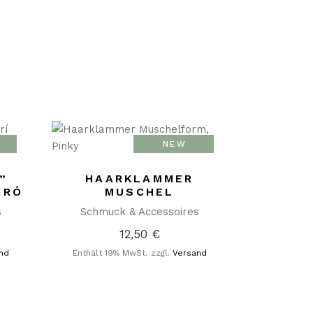
NEW
”
HAARKLAMMER
ORÓ
MUSCHEL
s
Schmuck & Accessoires
12,50
€
nd
Enthält 19% MwSt.
zzgl.
Versand