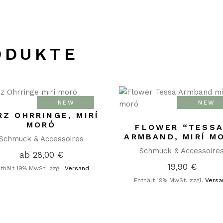
ODUKTE
NEW
NEW
RZ OHRRINGE, MIRÍ
MORÓ
FLOWER “TESSA
ARMBAND, MIRÍ M
Schmuck & Accessoires
Schmuck & Accessoire
ab
28,00
€
19,90
€
thält 19% MwSt.
zzgl.
Versand
Enthält 19% MwSt.
zzgl.
Versa